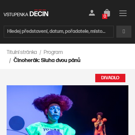
0
Titulní stránka
Program
Činoherák: Sluha dvou pánů
DIVADLO