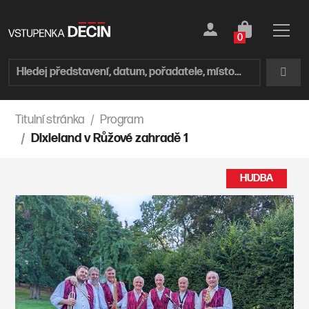
0
Titulní stránka
Program
Dixieland v Růžové zahradě 1
HUDBA