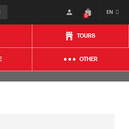
EN
0
TOURS
E
OTHER