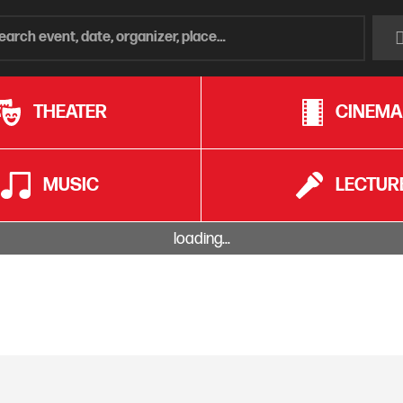
THEATER
CINEMA
MUSIC
LECTUR
loading...