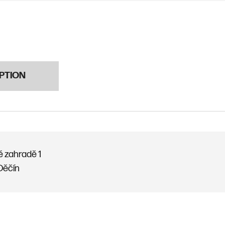
PTION
é zahradě 1
Děčín