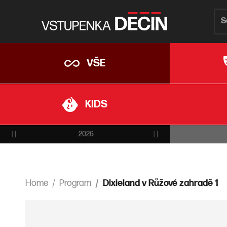
VŠE
KIDS
2026
Home
Program
Dixieland v Růžové zahradě 1