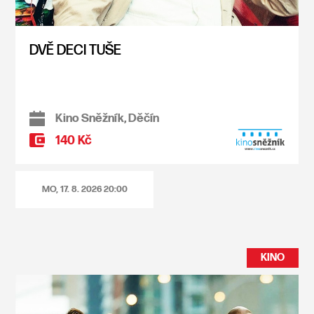
DVĚ DECI TUŠE
Kino Sněžník, Děčín
140 Kč
MO, 17. 8. 2026
20:00
KINO