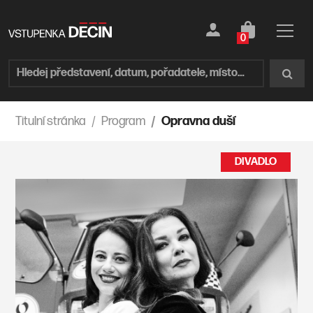
0
Titulní stránka
Program
Opravna duší
DIVADLO