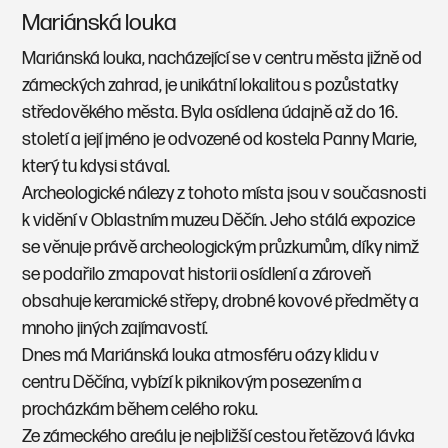
Mariánská louka
Mariánská louka, nacházející se v centru města jižně od
zámeckých zahrad, je unikátní lokalitou s pozůstatky
středověkého města. Byla osídlena údajně až do 16.
století a její jméno je odvozené od kostela Panny Marie,
který tu kdysi stával.
Archeologické nálezy z tohoto místa jsou v současnosti
k vidění v Oblastním muzeu Děčín. Jeho stálá expozice
se věnuje právě archeologickým průzkumům, díky nimž
se podařilo zmapovat historii osídlení a zároveň
obsahuje keramické střepy, drobné kovové předměty a
mnoho jiných zajímavostí.
Dnes má Mariánská louka atmosféru oázy klidu v
centru Děčína, vybízí k piknikovým posezením a
procházkám během celého roku.
Ze zámeckého areálu je nejbližší cestou řetězová lávka