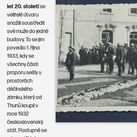
let 20. století
se
velitelé útvaru
snažili soustředit
své muže do jedné
budovy. To se jim
povedlo 1. října
1933, kdy se
všechny části
praporu sešly v
prostorách
děčínského
zámku, který od
Thunů koupil v
roce 1932
československý
stát. Postupně se