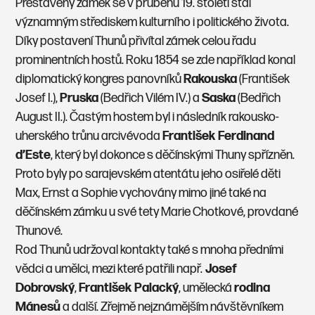
Přestavěný zámek se v průběhu 19. století stal
významným střediskem kulturního i politického života.
Díky postavení Thunů přivítal zámek celou řadu
prominentních hostů. Roku 1854 se zde například konal
diplomatický kongres panovníků
Rakouska
(František
Josef I.),
Pruska
(Bedřich Vilém IV.) a
Saska
(Bedřich
August II.). Častým hostem byl i následník rakousko-
uherského trůnu arcivévoda
František Ferdinand
d’Este
, který byl dokonce s děčínskými Thuny spřízněn.
Proto byly po sarajevském atentátu jeho osiřelé děti
Max, Ernst a Sophie vychovány mimo jiné také na
děčínském zámku u své tety Marie Chotkové, provdané
Thunové.
Rod Thunů udržoval kontakty také s mnoha předními
vědci a umělci, mezi které patřili např.
Josef
Dobrovský
,
František Palacký
, umělecká
rodina
Mánesů
a další. Zřejmě nejznámějším návštěvníkem