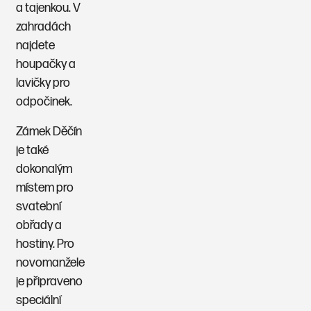
a tajenkou. V
zahradách
najdete
houpačky a
lavičky pro
odpočinek.
Zámek Děčín
je také
dokonalým
místem pro
svatební
obřady a
hostiny. Pro
novomanžele
je připraveno
speciální