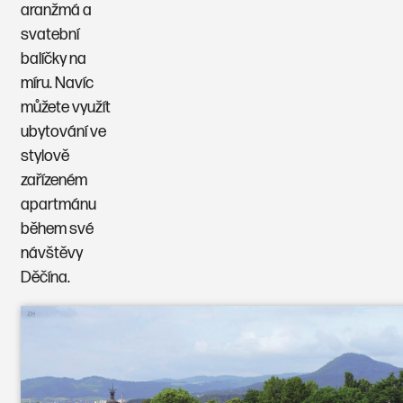
aranžmá a
svatební
balíčky na
míru. Navíc
můžete využít
ubytování ve
stylově
zařízeném
apartmánu
během své
návštěvy
Děčína.