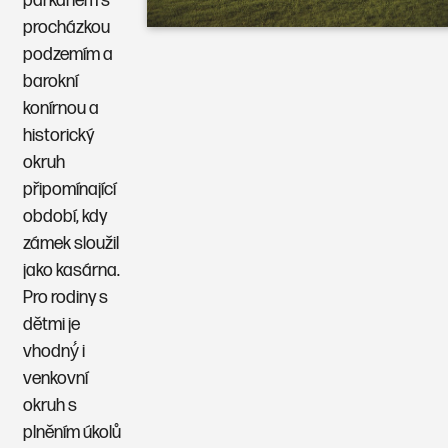
parkánem s
procházkou
podzemím a
barokní
konírnou a
historický
okruh
připomínající
období, kdy
zámek sloužil
jako kasárna.
Pro rodiny s
dětmi je
vhodný́ i
venkovní
okruh s
plněním úkolů