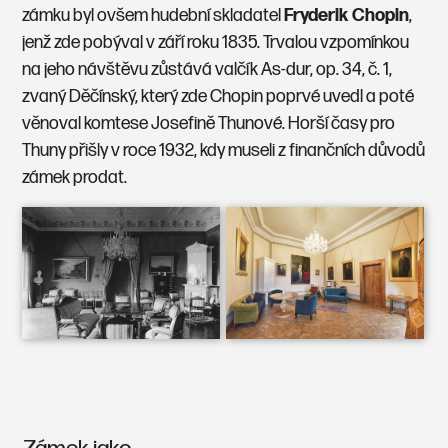
zámku byl ovšem hudební skladatel
Fryderik Chopin
,
jenž zde pobýval v září roku 1835. Trvalou vzpomínkou
na jeho návštěvu zůstává valčík As-dur, op. 34, č. 1,
zvaný Děčínský, který zde Chopin poprvé uvedl a poté
věnoval komtese Josefině Thunové. Horší časy pro
Thuny přišly v roce 1932, kdy museli z finančních důvodů
zámek prodat.