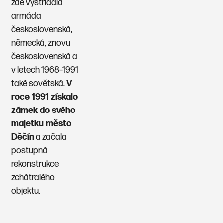
zde vystřídala
armáda
československá,
německá, znovu
československá a
v letech 1968–1991
také sovětská.
V
roce 1991 získalo
zámek do svého
majetku město
Děčín
a začala
postupná
rekonstrukce
zchátralého
objektu.