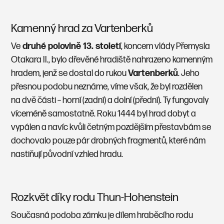
Kamenný hrad za Vartenberků
Ve
druhé polovině 13. století
, koncem vlády Přemysla
Otakara II., bylo dřevěné hradiště nahrazeno kamenným
hradem, jenž se dostal do rukou
Vartenberků
. Jeho
přesnou podobu neznáme, víme však, že byl rozdělen
na dvě části – horní (zadní) a dolní (přední). Ty fungovaly
víceméně samostatně. Roku 1444 byl hrad dobyt a
vypálen a navíc kvůli četným pozdějším přestavbám se
dochovalo pouze pár drobných fragmentů, které nám
nastiňují původní vzhled hradu.
Rozkvět díky rodu Thun-Hohenstein
Současná podoba zámku je dílem hraběcího rodu