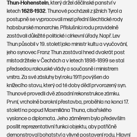
Thun-Hohenstein
, který držel děčínské panství v
letech
1628–1932
. Thunové pocházeli z jižních Tyrol a
postupně se vypracovali mezi přední šlechtické rody
habsburské monarchie. Příslušníci rodu pravidelně
zastávali důležité politické i církevní úřady. Např. Lev
Thun působil v 19. století jako ministr kultu a vyučování,
jeho synovec Franz Thun zastával hned dvakrát post
místodržitele v Čechách a v letech 1898–1899 se stal
předsedou rakouské vlády a současně i ministrem
vnitra. Za své zásluhy byl roku 1911 povýšen do
knížecího stavu, který od té doby dědí prvorozený syn.
Thunové provedli dvě zásadní rekonstrukce zámku.
První, vrcholně barokní přestavba, proběhla na konci 17.
století na popud Maxmiliána Thuna, císařského
vyslance a diplomata. Jeho záměrem bylo především
posílit reprezentativní funkci objektu, aby patřičně
demonstroval bohatství a vlivné postavení rodu. Hlavní