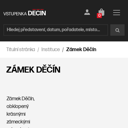
0
Titulní stránka
Instituce
Zámek Děčín
ZÁMEK DĚČÍN
Zámek Děčín,
obklopený
krásnými
zámeckými