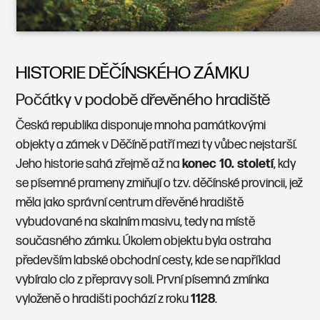
HISTORIE DĚČÍNSKÉHO ZÁMKU
Počátky v podobě dřevěného hradiště
Česká republika disponuje mnoha památkovými
objekty a zámek v Děčíně patří mezi ty vůbec nejstarší.
Jeho historie sahá zřejmě až na
konec 10. století
, kdy
se písemné prameny zmiňují o tzv. děčínské provincii, jež
měla jako správní centrum dřevěné hradiště
vybudované na skalním masivu, tedy na místě
současného zámku. Úkolem objektu byla ostraha
především labské obchodní cesty, kde se například
vybíralo clo z přepravy soli. První písemná zmínka
vyloženě o hradišti pochází z roku
1128
.