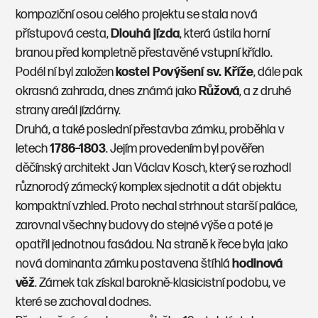
kompoziční osou celého projektu se stala nová
přístupová cesta,
Dlouhá jízda
, která ústila horní
branou před kompletně přestavěné vstupní křídlo.
Podél ní byl založen
kostel Povýšení sv. Kříže
, dále pak
okrasná zahrada, dnes známá jako
Růžová
, a z druhé
strany areál jízdárny.
Druhá, a také poslední přestavba zámku, proběhla v
letech
1786–1803
. Jejím provedením byl pověřen
děčínský architekt Jan Václav Kosch, který se rozhodl
různorodý zámecký komplex sjednotit a dát objektu
kompaktní vzhled. Proto nechal strhnout starší paláce,
zarovnal všechny budovy do stejné výše a poté je
opatřil jednotnou fasádou. Na straně k řece byla jako
nová dominanta zámku postavena štíhlá
hodinová
věž
. Zámek tak získal barokně-klasicistní podobu, ve
které se zachoval dodnes.