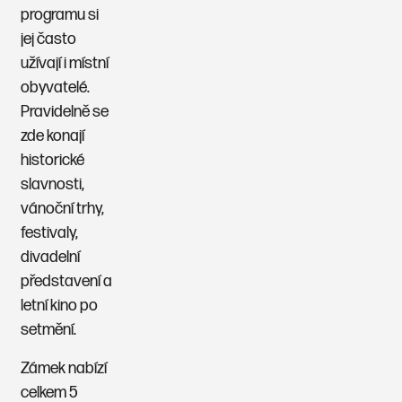
programu si
jej často
užívají i místní
obyvatelé.
Pravidelně se
zde konají
historické
slavnosti,
vánoční trhy,
festivaly,
divadelní
představení a
letní kino po
setmění.
Zámek nabízí
celkem 5