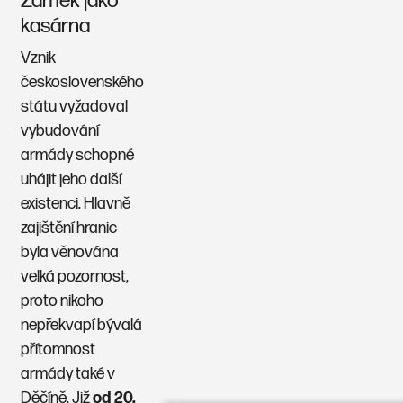
Zámek jako
kasárna
Vznik
československého
státu vyžadoval
vybudování
armády schopné
uhájit jeho další
existenci. Hlavně
zajištění hranic
byla věnována
velká pozornost,
proto nikoho
nepřekvapí bývalá
přítomnost
armády také v
Děčíně. Již
od 20.