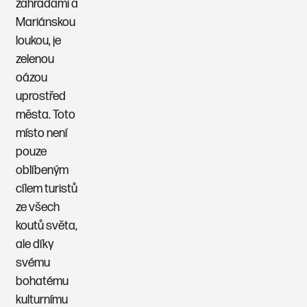
zahradami a
Mariánskou
loukou, je
zelenou
oázou
uprostřed
města. Toto
místo není
pouze
oblíbeným
cílem turistů
ze všech
koutů světa,
ale díky
svému
bohatému
kulturnímu