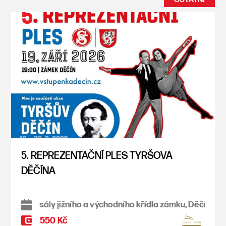
5. REPREZENTAČNÍ PLES TYRŠOVA
DĚČÍNA
sály jižního a východního křídla zámku, Děčín
550 Kč