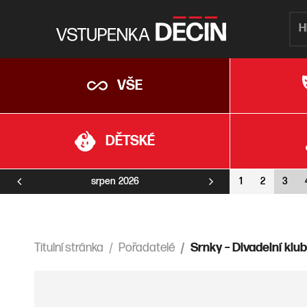
VŠE
DĚTSKÉ
srpen
2026
1
2
3
Titulní stránka
Pořadatelé
Srnky – Divadelní klu