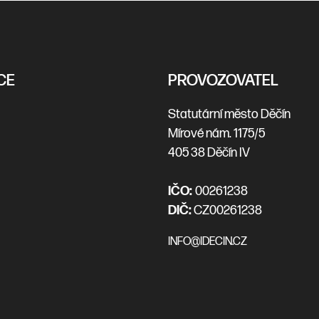
CE
PROVOZOVATEL
Statutární město Děčín
Mírové nám. 1175/5
405 38 Děčín IV
IČO:
00261238
DIČ:
CZ00261238
INFO@IDECIN.CZ