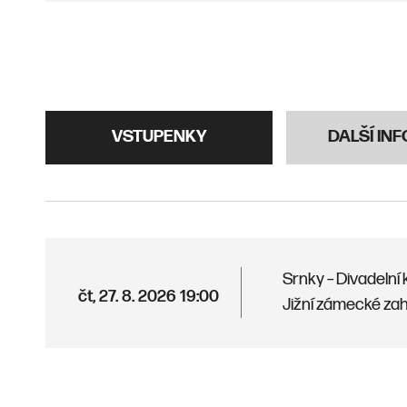
VSTUPENKY
DALŠÍ IN
Srnky – Divadelní 
čt, 27. 8. 2026
19:00
Jižní zámecké zah