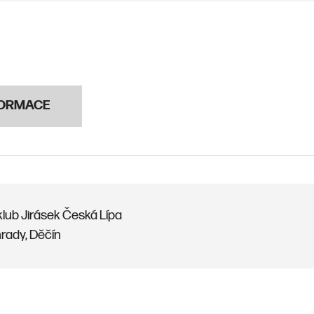
FORMACE
klub Jirásek Česká Lípa
rady, Děčín