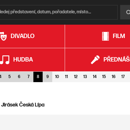
DIVADLO
FILM
HUDBA
PŘEDNÁŠ
4
5
6
7
8
9
10
11
12
13
14
15
16
17
b Jirásek Česká Lípa