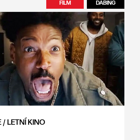
FILM
DABING
/ LETNÍ KINO