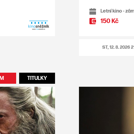
Letní kino - zá
150 Kč
ST, 12. 8. 2026
2
LM
TITULKY