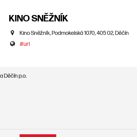
KINO SNĚŽNÍK
Kino Sněžník, Podmokelská 1070, 405 02, Děčín
#url
 Děčín p.o.