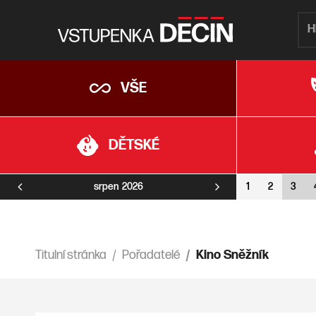
VŠE
DĚTSKÉ
srpen
2026
1
2
3
Titulní stránka
Pořadatelé
Kino Sněžník