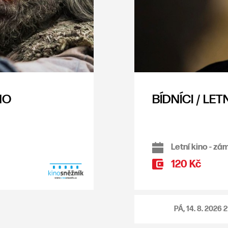
NO
BÍDNÍCI / LET
Letní kino - zá
120 Kč
PÁ, 14. 8. 2026
2