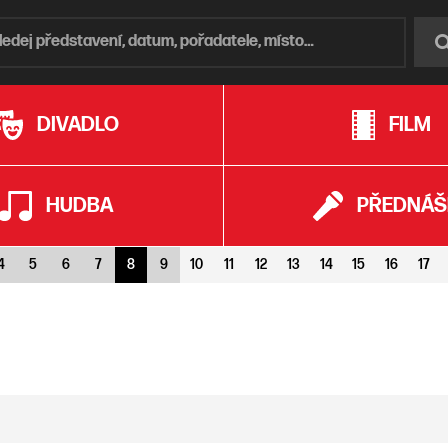
DIVADLO
FILM
HUDBA
PŘEDNÁŠ
4
5
6
7
8
9
10
11
12
13
14
15
16
17