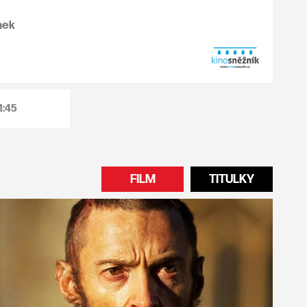
mek
1:45
FILM
TITULKY